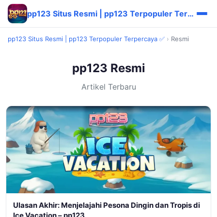
pp123 Situs Resmi | pp123 Terpopuler Terpercaya ✅
pp123 Situs Resmi | pp123 Terpopuler Terpercaya ✅
›
Resmi
pp123 Resmi
Artikel Terbaru
Ulasan Akhir: Menjelajahi Pesona Dingin dan Tropis di
Ice Vacation – pp123