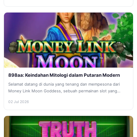
898aa: Keindahan Mitologi dalam Putaran Modern
Selamat datang di dunia yang tenang dan mempesona dari
Money Link Moon Goddess, sebuah permainan slot yang
membawa pemain ke...
02 Jul 2026