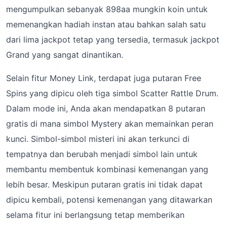
mengumpulkan sebanyak 898aa mungkin koin untuk
memenangkan hadiah instan atau bahkan salah satu
dari lima jackpot tetap yang tersedia, termasuk jackpot
Grand yang sangat dinantikan.
Selain fitur Money Link, terdapat juga putaran Free
Spins yang dipicu oleh tiga simbol Scatter Rattle Drum.
Dalam mode ini, Anda akan mendapatkan 8 putaran
gratis di mana simbol Mystery akan memainkan peran
kunci. Simbol-simbol misteri ini akan terkunci di
tempatnya dan berubah menjadi simbol lain untuk
membantu membentuk kombinasi kemenangan yang
lebih besar. Meskipun putaran gratis ini tidak dapat
dipicu kembali, potensi kemenangan yang ditawarkan
selama fitur ini berlangsung tetap memberikan