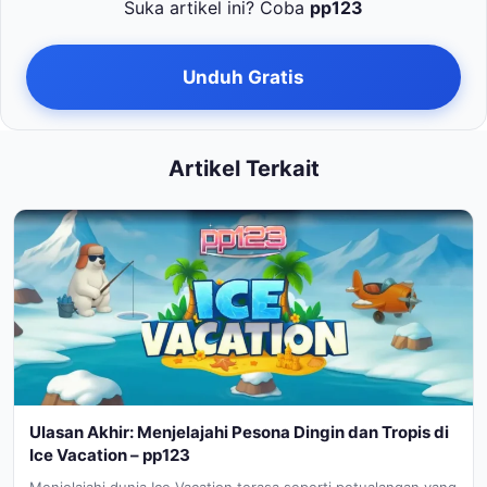
Suka artikel ini? Coba
pp123
Unduh Gratis
Artikel Terkait
Ulasan Akhir: Menjelajahi Pesona Dingin dan Tropis di
Ice Vacation – pp123