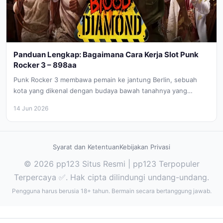
Panduan Lengkap: Bagaimana Cara Kerja Slot Punk
Rocker 3 – 898aa
Punk Rocker 3 membawa pemain ke jantung Berlin, sebuah
kota yang dikenal dengan budaya bawah tanahnya yang
kental. Nolimit City...
14 Jun 2026
Syarat dan Ketentuan
Kebijakan Privasi
© 2026 pp123 Situs Resmi | pp123 Terpopuler
Terpercaya ✅. Hak cipta dilindungi undang-undang.
Pengguna harus berusia 18+ tahun. Bermain secara bertanggung jawab.