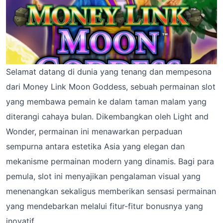
Selamat datang di dunia yang tenang dan mempesona
dari Money Link Moon Goddess, sebuah permainan slot
yang membawa pemain ke dalam taman malam yang
diterangi cahaya bulan. Dikembangkan oleh Light and
Wonder, permainan ini menawarkan perpaduan
sempurna antara estetika Asia yang elegan dan
mekanisme permainan modern yang dinamis. Bagi para
pemula, slot ini menyajikan pengalaman visual yang
menenangkan sekaligus memberikan sensasi permainan
yang mendebarkan melalui fitur-fitur bonusnya yang
inovatif.