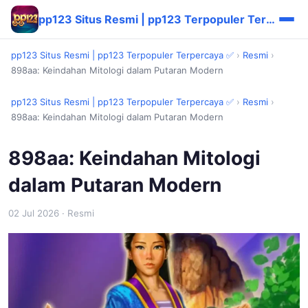
pp123 Situs Resmi | pp123 Terpopuler Terpercaya ✅
pp123 Situs Resmi | pp123 Terpopuler Terpercaya ✅
›
Resmi
›
898aa: Keindahan Mitologi dalam Putaran Modern
pp123 Situs Resmi | pp123 Terpopuler Terpercaya ✅
›
Resmi
›
898aa: Keindahan Mitologi dalam Putaran Modern
898aa: Keindahan Mitologi
dalam Putaran Modern
02 Jul 2026
· Resmi