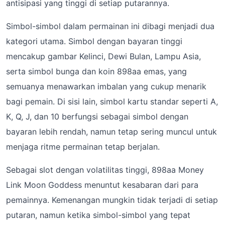
antisipasi yang tinggi di setiap putarannya.
Simbol-simbol dalam permainan ini dibagi menjadi dua
kategori utama. Simbol dengan bayaran tinggi
mencakup gambar Kelinci, Dewi Bulan, Lampu Asia,
serta simbol bunga dan koin 898aa emas, yang
semuanya menawarkan imbalan yang cukup menarik
bagi pemain. Di sisi lain, simbol kartu standar seperti A,
K, Q, J, dan 10 berfungsi sebagai simbol dengan
bayaran lebih rendah, namun tetap sering muncul untuk
menjaga ritme permainan tetap berjalan.
Sebagai slot dengan volatilitas tinggi, 898aa Money
Link Moon Goddess menuntut kesabaran dari para
pemainnya. Kemenangan mungkin tidak terjadi di setiap
putaran, namun ketika simbol-simbol yang tepat